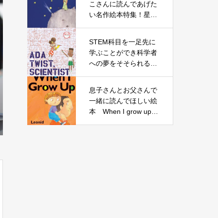
こさんに読んであげた
い名作絵本特集！星の
王子さまはぜひ英語で
読んでみたい名作
STEM科目を一足先に
学ぶことができ科学者
への夢をそそられる絵
本「Ada Twist, Scienti
st」
息子さんとお父さんで
一緒に読んでほしい絵
本 When I grow up –
Leonid Gore