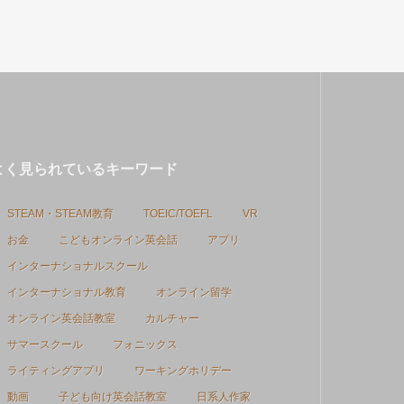
よく見られているキーワード
STEAM・STEAM教育
TOEIC/TOEFL
VR
お金
こどもオンライン英会話
アプリ
インターナショナルスクール
インターナショナル教育
オンライン留学
オンライン英会話教室
カルチャー
サマースクール
フォニックス
ライティングアプリ
ワーキングホリデー
動画
子ども向け英会話教室
日系人作家