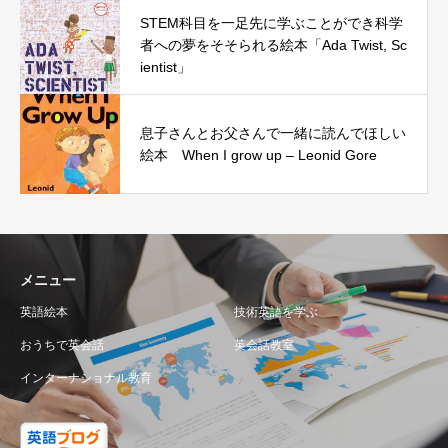
STEM科目を一足先に学ぶことができ科学
者への夢をそそられる絵本「Ada Twist, Sc
ientist」
息子さんとお父さんで一緒に読んでほしい
絵本 When I grow up – Leonid Gore
メニュー
英語絵本
技術英語を学ぶ
おうちで英会話
英会話教室
インターナショナル教育