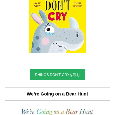
RHINOS DON’T CRYを読む
We’re Going on a Bear Hunt