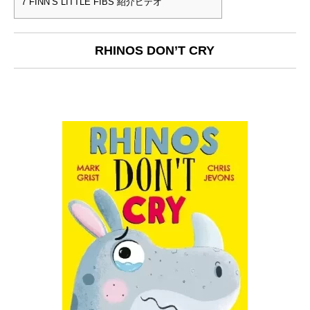
7
FINN’S LITTLE FIBS 紹介ビデオ
RHINOS DON’T CRY