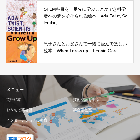
STEM科目を一足先に学ぶことができ科学
者への夢をそそられる絵本「Ada Twist, Sc
ientist」
息子さんとお父さんで一緒に読んでほしい
絵本 When I grow up – Leonid Gore
メニュー
英語絵本
技術英語を学ぶ
おうちで英会話
英会話教室
インターナショナル教育