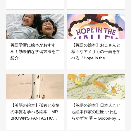
written by Jillian Tamaki
のキャラクターと職業やお
金のしくみをまなぼう！
英語学習に絵本がおすす
【英語の絵本】おこさんと
め！効果的な学習方法をご
様々なアメリカの一面を学
紹介
べる『Hope in the
Valley』- MITALI
PERKINS レビュー
【英語の絵本】孤独と友情
【英語の絵本】日本人こど
の本質を学べる絵本 MR.
も絵本作家の巨匠 いわむ
BROWN’S FANTASTIC
らかずお 著 – Goood-bye,
HAT – Ayano Imai- レビ
Winter! Hello, Spring! レビ
ュー
ュー