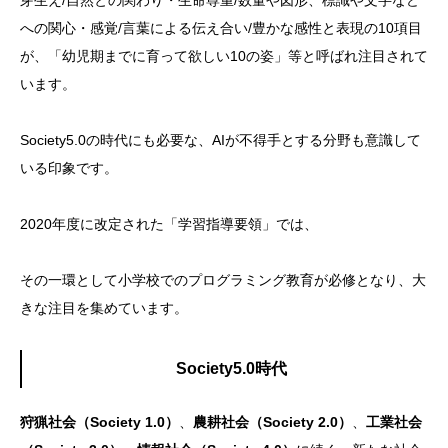
芽生え/自然との関わり・生命尊重/数量や図形、標識や文字など
への関心・感覚/言葉による伝え合い/豊かな感性と表現の10項目
が、「幼児期までに育って欲しい10の姿」等と呼ばれ注目されて
います。
Society5.0の時代
にも必要な、AIが不得手とする分野も意識して
いる印象です。
2020年度に改定された「学習指導要領」では、
その一環として小学校でのプログラミング教育が必修となり、大
きな注目を集めています。
Society5.0時代
狩猟社会（Society 1.0）
、
農耕社会（Society 2.0）
、
工業社会