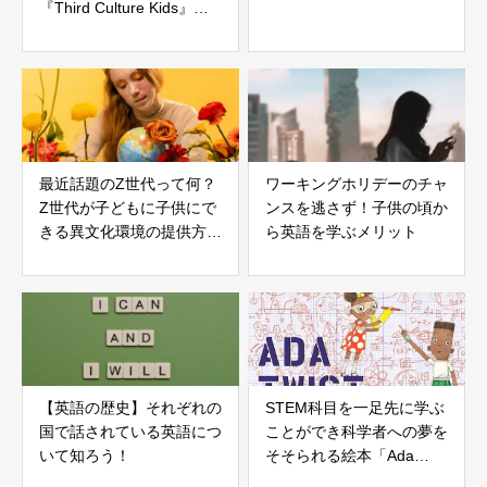
『Third Culture Kids』と
は
最近話題のZ世代って何？
ワーキングホリデーのチャ
Z世代が子どもに子供にで
ンスを逃さず！子供の頃か
きる異文化環境の提供方法
ら英語を学ぶメリット
とは
【英語の歴史】それぞれの
STEM科目を一足先に学ぶ
国で話されている英語につ
ことができ科学者への夢を
いて知ろう！
そそられる絵本「Ada
Twist, Scientist」