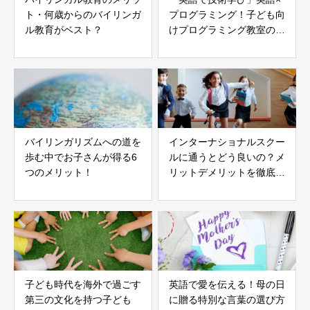
ト・何歳からのバイリンガ
プログラミング！子ども向
ル教育がベスト？
けプログラミング教室のお
すすめ
バイリンガリズムへの道を
インターナショナルスクー
歩む中でお子さんが得る6
ルに通うとどう良いの？メ
つのメリット！
リットデメリットを徹底分
析
子ども時代を海外で過ごす
英語で愛を伝える！母の日
第三の文化を持つ子ども
に贈る特別な言葉の選び方