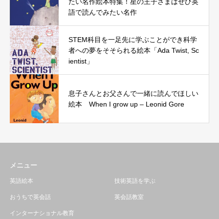
たい名作絵本特集！星の王子さまはぜひ英
語で読んでみたい名作
STEM科目を一足先に学ぶことができ科学
者への夢をそそられる絵本「Ada Twist, Sc
ientist」
息子さんとお父さんで一緒に読んでほしい
絵本 When I grow up – Leonid Gore
メニュー
英語絵本
技術英語を学ぶ
おうちで英会話
英会話教室
インターナショナル教育