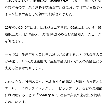
（Society 3.0）
、
情報社会（Society 4.0）
に続く、新たな社会
を指すもので、第５期科学技術基本計画において日本が目指すべ
き未来社会の姿として初めて提唱されました。
20年後の2040年には、団塊ジュニア世代が65歳以上になり、85
歳以上の人口が高齢人口の3割を占めるなど高齢者人口のピーク
を迎えます。
一方では、生産年齢人口比率の減少が加速することで労働者人口
が半減し、1.5人の現役世代（生産年齢人口）が1人の高齢世代を
支える社会が到来します。
このような、将来の日本が抱える社会的課題に対応する方策とし
て「AI」、「ロボティックス」、「ビッグデータ」などを先進的
に利活用することで
「Society 5.0」
社会の実現の必要性が提唱
されています。